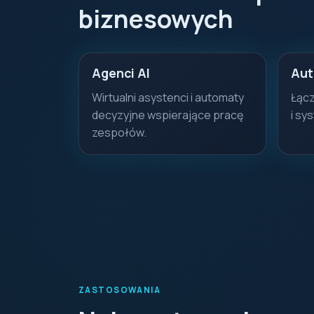
biznesowych
Agenci AI
Aut
Wirtualni asystenci i automaty
Łąc
decyzyjne wspierające pracę
i sy
zespołów.
ZASTOSOWANIA