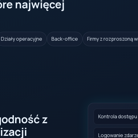
óre najwięcej
Działy operacyjne
Back-office
Firmy z rozproszoną w
godność z
Kontrola dostępu
zacji
Logowanie zdarz