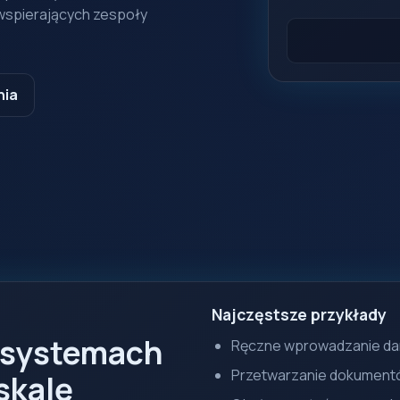
 wspierających zespoły
nia
Najczęstsze przykłady
 systemach
Ręczne wprowadzanie da
Przetwarzanie dokumentó
skalę