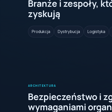
Branże i zespoły, kt
zyskują
Produkcja
Dystrybucja
Logistyka
ARCHITEKTURA
Bezpieczeństwo i z
wymaganiami organi