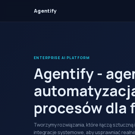
Agentify
ENTERPRISE AI PLATFORM
Agentify - agen
automatyzacj
procesów dla 
Tworzymy rozwiązania, które łączą sztuczną in
integracje systemowe, aby usprawniać realn