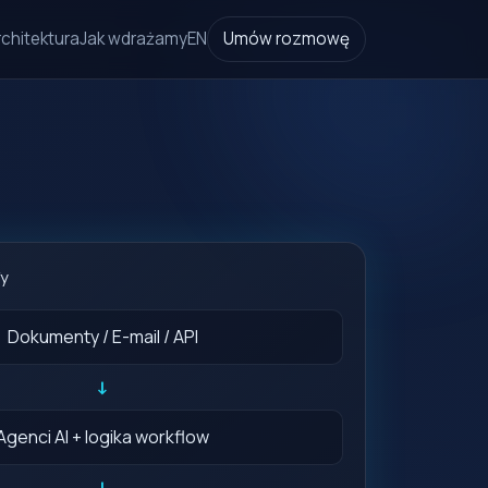
rchitektura
Jak wdrażamy
EN
Umów rozmowę
fy
Dokumenty / E-mail / API
↓
Agenci AI + logika workflow
↓