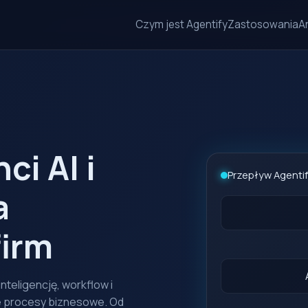
Czym jest Agentify
Zastosowania
A
ci AI i
Przepływ Agenti
a
firm
teligencję, workflow i
e procesy biznesowe. Od