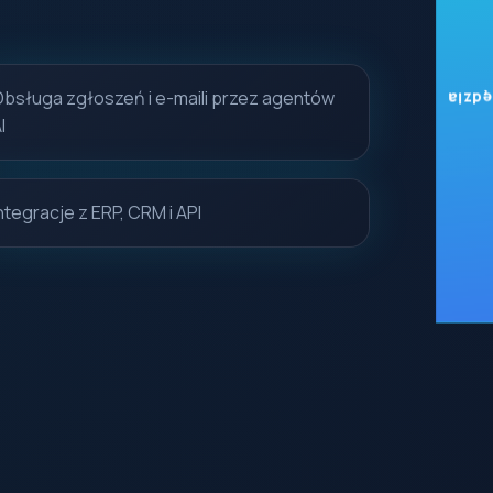
Obsługa zgłoszeń i e-maili przez agentów
Darm
I
ntegracje z ERP, CRM i API