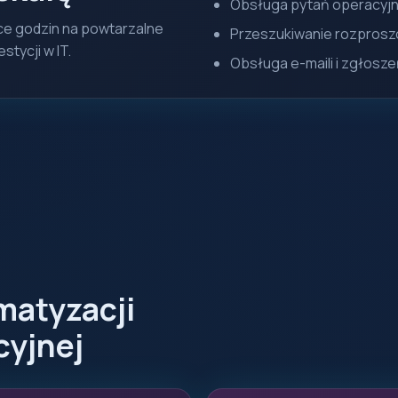
Obsługa pytań operacyj
ące godzin na powtarzalne
Przeszukiwanie rozprosz
tycji w IT.
Obsługa e-maili i zgłosze
matyzacji
cyjnej