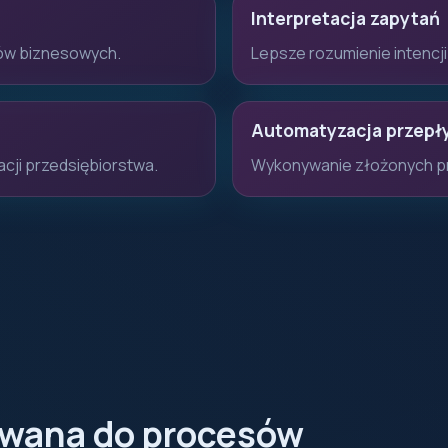
Interpretacja zapytań
tów biznesowych.
Lepsze rozumienie intencj
Automatyzacja przep
cji przedsiębiorstwa.
Wykonywanie złożonych p
owana do procesów