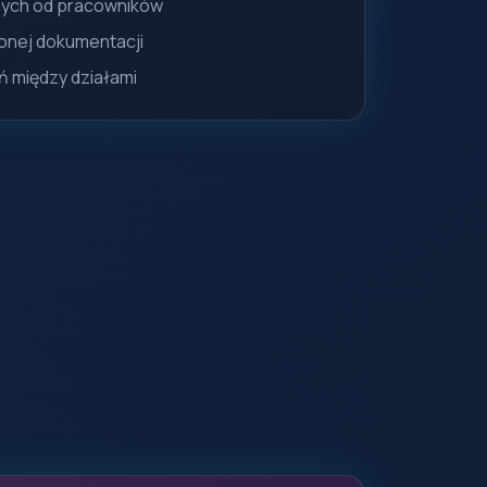
nych od pracowników
onej dokumentacji
ń między działami