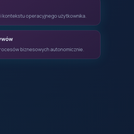
i i kontekstu operacyjnego użytkownika.
ływów
rocesów biznesowych autonomicznie.