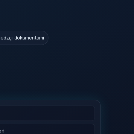
iedzą i dokumentami
eń